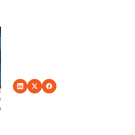
INKEDIN
ARE TO FACEBOOK
SHARE TO X
ا
س
29 