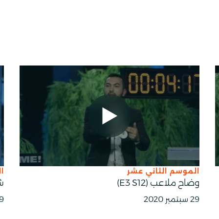
الموسم الثاني عشر
ا
وضاح ملاعب (E3 S12)
شا
29 سبتمبر 2020
29 سبت