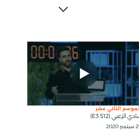
لموسم الثاني عشر
دي الزعبي (E3 S12)
مبر 2020