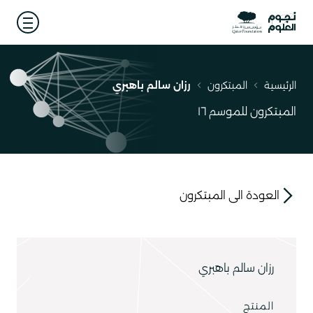
 menu
الرئيسية
المبتكرون
رزان سالم باهبري
مسار
التنقل
المبتكرون للموسم ١٦
العودة الى المبتكرون
link
رزان سالم باهبري
المنتج