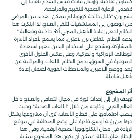
كتمارين علاجية، وإرسال بيانات قياس التقدم تلقائيًا إلى
مُقدمي الرعاية الصحية للتقييم والمراجعة.
تشير رزان: "خلال جائحة كورونا، لم يتمكن العديد من المرضى
من الوصول إلى المستشفيات لتلقي العلاج، لذا ابتكرت هذا
النظام لجعل إعادة التأهيل المنزلي أكثر جاذبية وفعالية."
يدعم النظام التفاعل بين لاعبَين، مما يسمح لأفراد الأسرة
بالمشاركة، ويشجع على استخدام اليدين لتعزيز استعادة
الوظائف الإدراكية والحركية. وعلى عكس الحلول الأخرى
المتوفرة في السوق، يدمج النظام الألعاب، والمراقبة عن
بُعد، ووضع اللاعبين، والملاحظات الفورية لضمان إعادة
تأهيل شاملة.
أثر المشروع
تهدف رزان إلى إحداث ثورة في مجال التعافي والعلاج داخل
العالم العربي وخارجه من خلال "الألعاب الصحية". وحيث
ينصب اهتمامها على قطاع الألعاب، ترى أن مشروعها يشكل
جزءًا من رؤية أوسع، قادرة على وضع المنطقة في موقع
الريادة في مجال التكنولوجيا الصحية الرقمية. وفي هذا
الإطار تعلق قائلة: "يمكن أن يكون هذا المشروع بمثابة