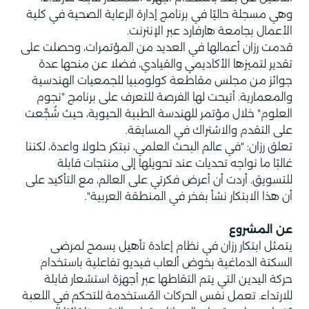
وهي مسجلة حاليًا في برنامج إدارة الرعاية الصحية في كلية
الأعمال بجامعة هارفارد عبر الإنترنت.
قدمت رزان أعمالها في العديد من المؤتمرات، وحصلت على
تقدير لتميزها الأكاديمي والقيادي، فضلا عن منحها عدة
جوائز من مجلس مقاطعة كولومبيا للجمعيات الهندسية
والمعمارية. أتيحت لها الفرصة للتعرف على برنامج "نجوم
العلوم" خلال مؤتمر للهندسة الطبية الحيوية، حيث شُجِّعت
على التقدم والاشتراك في المسابقة.
تعلق رزان: "في عالم البحث العلمي، نبتكر حلولا واعدة، لكننا
غالبًا ما نواجه تحديات عند تحويلها إلى منتجات قابلة
للتسويق. أردت أن أعرض فكرتي على العالم، مع التأكيد على
أن هذا الابتكار نشأ بفخر في المنطقة العربية".
عن المشروع
يتمثل ابتكار رزان في نظام إعادة تأهيل يسمح لمرضى
السكتة الدماغية بخوض ألعاب فيديو تفاعلية باستخدام
حركة اليدين التي يتم التقاطها عبر أجهزة استشعار قابلة
للارتداء. تعمل نفس الحركات المُستخدمة للتحكم في اللعبة