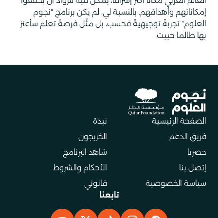
العالم العربي مكانًا أكثر إشراقًا، يمكن فيه للرواد أن يحققوا
إمكاناتهم وأهدافهم. بالنسبة لي، لم يكن برنامج "نجوم
العلوم" تجربةً توجيهيةً فحسب، بل مثّل فرصةَ تعلم سأعتز
بها طالما حييت.
الصفحة الرئيسية
نبذة
فريق الدعم
الخريجون
حصريا
شاهد البرنامج
إتصل بنا
الأحكام والشروط
سياسة الخصوصية
قانوني
تابعنا