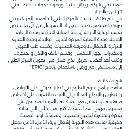
عملت في شركة بوريتان بينيت ووفّرت خدمات الدعم الفني
لتونس والجزائر.
في عام 2016، التحقت بالمركز الطبي للجامعة الأمريكية في
بيروت كمهندس طب حيوي. أنا المسؤول عن كلّ ما يختص
بقسم الرعاية الحرجة (وحدة العناية المركزة، وحدة الرعاية
الحرجة، وحدة العناية المركزة لحديثي الولادة، وحدة العناية
المركزة للأطفال...)، وغرفة العمليات، وقسم طب العيون،
ومختبرات الجهاز التنفسي، وقسم الأنف والأذن والحنجرة...
وكنت أحد أعضاء الفريق الذي عمل على تحويل المركز الطبي
إلى مستشفى غير ورقي باستخدام برنامج "
EPIC
".
شهادة ذاتية:
ساهم برنامج نجوم العلوم في تعزيز قدراتي على التواصل
والتعاون والإبداع. لقد أتاح لي الفرصة للتعرف على أشخاص
موهوبين والتفاعل مع المخترعين العرب المبدعين على
مستوى مهني. لقد استفدت كثيرًا من رحلتي التي بدأت
بفكرة وتطورت لتصبح تصميمًا، ونموذجًا أوليًا، فمنتجًا
حقيقيًا. أعادت هذه التجربة إشعال بريق الأمل، الأمل بجعل